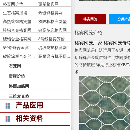
格宾网护垫
覆塑格宾网
生态格宾挡墙
热镀锌格宾网
格宾网笼
分类产
高热镀锌格宾垫
双隔板格宾网垫
锌铝合金格宾网
镀高尔凡格宾网
格宾网笼介绍:
镀铝合金格宾网
8号线格宾笼价...
格宾网笼厂家,格宾网笼价格
5%铝锌合金宾...
堤坡防护格宾网...
格宾网笼
是广泛运用于交通、水
矽胶涂塑合金丝...
高耐磨有机图层...
铝锌稀合金镀层钢丝（或同质包
的防护镀层.详见行业标准YB/T42
石笼网
术.
雷诺护垫
路面加筋网
三维麦克垫
产品应用
相关资料