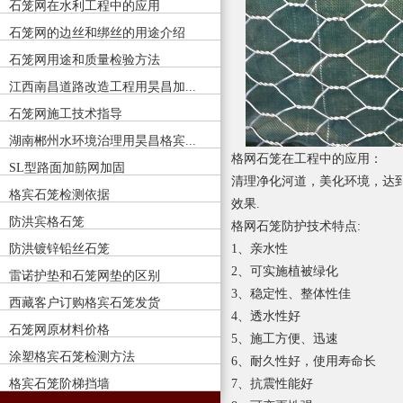
石笼网在水利工程中的应用
石笼网的边丝和绑丝的用途介绍
石笼网用途和质量检验方法
江西南昌道路改造工程用昊昌加...
石笼网施工技术指导
湖南郴州水环境治理用昊昌格宾...
格网石笼
在工程中的应用：
SL型路面加筋网加固
清理净化河道，美化环境，达
格宾石笼检测依据
效果.
防洪宾格石笼
格网石笼
防护技术特点:
防洪镀锌铅丝石笼
1、亲水性
2、可实施植被绿化
雷诺护垫和石笼网垫的区别
3、稳定性、整体性佳
西藏客户订购格宾石笼发货
4、透水性好
石笼网原材料价格
5、施工方便、迅速
涂塑格宾石笼检测方法
6、耐久性好，使用寿命长
格宾石笼阶梯挡墙
7、抗震性能好