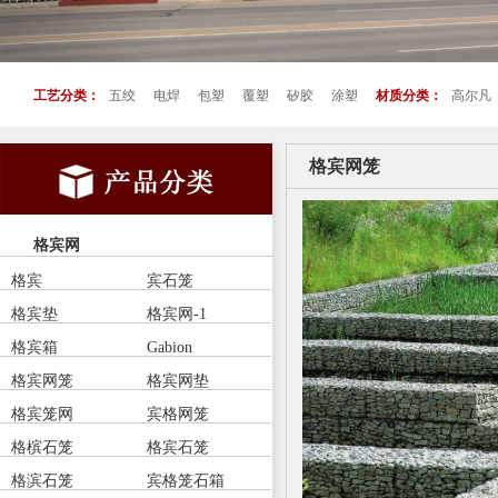
工艺分类：
五绞
电焊
包塑
覆塑
矽胶
涂塑
材质分类：
高尔凡
格宾网笼
格宾网
格宾
宾石笼
格宾垫
格宾网-1
格宾箱
Gabion
格宾网笼
格宾网垫
格宾笼网
宾格网笼
格槟石笼
格宾石笼
格滨石笼
宾格笼石箱