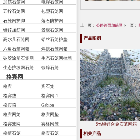
加筋石笼网
电焊石笼网
五拧石笼网
包塑石笼网
石笼网护脚
落石防护网
上一页：
公路路面加筋网
下一页：
镀锌加筋网
景观石笼网
产品图例
高尔凡石笼网
铅丝石笼护垫
六角石笼网箱
焊接石笼网箱
矽胶涂塑石笼网
生态石笼网挡墙
生态护坡网石笼...
镀锌石笼
格宾网
格宾
宾石笼
格宾垫
格宾网-1
格宾箱
Gabion
格宾网笼
格宾网垫
5%铝锌合金石笼网箱
格宾笼网
宾格网笼
相关产品
格槟石笼
格宾石笼