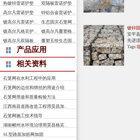
热镀锌雷诺护垫
双隔板雷诺护垫
高尔凡雷诺护垫
锌铝合金雷诺护...
镀高尔凡雷诺护...
生态固滨石笼网...
镀锌
镀高尔凡格宾护...
镀高尔凡覆塑格...
安平县
先进流
镀高尔凡双隔板...
覆塑五绞生态固...
产品应用
Tags:
相关资料
石笼网在水利工程中的应用
石笼网的边丝和绑丝的用途介绍
石笼网用途和质量检验方法
江西南昌道路改造工程用昊昌加...
石笼网施工技术指导
湖南郴州水环境治理用昊昌格宾...
SL型路面加筋网加固