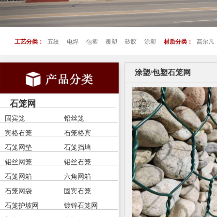
工艺分类：
五绞
电焊
包塑
覆塑
矽胶
涂塑
材质分类：
高尔凡
涂塑/包塑石笼网
石笼网
固宾笼
铅丝笼
宾格石笼
石笼格宾
石笼网垫
石笼挡墙
铅丝网笼
铅丝石笼
石笼网箱
六角网箱
石笼网袋
固宾石笼
石笼护坡网
镀锌石笼网