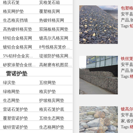
格滨石笼
宾格笼石箱
包塑
格宾网护垫
覆塑格宾网
安平县
产品,
生态格宾挡墙
热镀锌格宾网
Tags:
高热镀锌格宾垫
双隔板格宾网垫
锌铝合金格宾网
镀高尔凡格宾网
镀铝合金格宾网
8号线格宾笼价...
5%铝锌合金宾...
堤坡防护格宾网...
铁丝
安平县
矽胶涂塑合金丝...
高耐磨有机图层...
产品,
雷诺护垫
Tags:
绿滨垫
五绞网垫
绿格网垫
格宾护垫
生态网垫
护坡格宾网垫
镀高
雷诺石笼护垫
格宾石笼护底
安平县
覆塑雷诺护垫
五绞生态网垫
家,省
Tags:
镀锌雷诺护垫
生态格网护垫