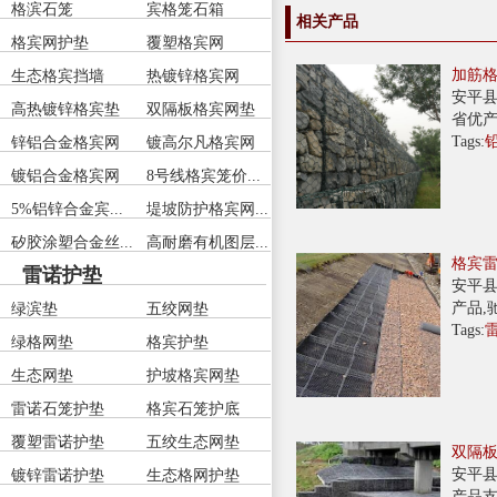
格滨石笼
宾格笼石箱
相关产品
格宾网护垫
覆塑格宾网
加筋
生态格宾挡墙
热镀锌格宾网
安平县
高热镀锌格宾垫
双隔板格宾网垫
省优产
Tags:
锌铝合金格宾网
镀高尔凡格宾网
镀铝合金格宾网
8号线格宾笼价...
5%铝锌合金宾...
堤坡防护格宾网...
矽胶涂塑合金丝...
高耐磨有机图层...
格宾
雷诺护垫
安平县
产品,
绿滨垫
五绞网垫
Tags:
绿格网垫
格宾护垫
生态网垫
护坡格宾网垫
雷诺石笼护垫
格宾石笼护底
覆塑雷诺护垫
五绞生态网垫
双隔
安平县
镀锌雷诺护垫
生态格网护垫
产品支