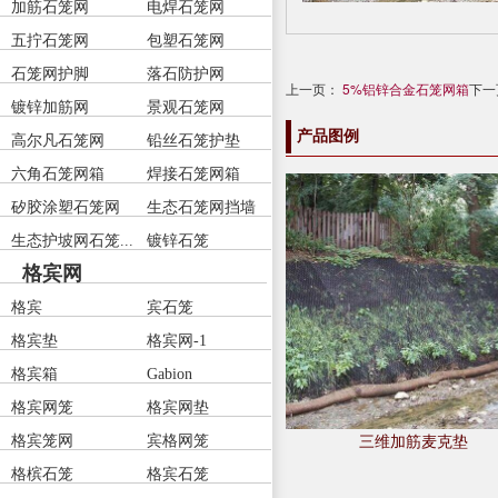
加筋石笼网
电焊石笼网
五拧石笼网
包塑石笼网
石笼网护脚
落石防护网
上一页：
5%铝锌合金石笼网箱
下一
镀锌加筋网
景观石笼网
产品图例
高尔凡石笼网
铅丝石笼护垫
六角石笼网箱
焊接石笼网箱
矽胶涂塑石笼网
生态石笼网挡墙
生态护坡网石笼...
镀锌石笼
格宾网
格宾
宾石笼
格宾垫
格宾网-1
格宾箱
Gabion
格宾网笼
格宾网垫
三维加筋麦克垫
格宾笼网
宾格网笼
格槟石笼
格宾石笼