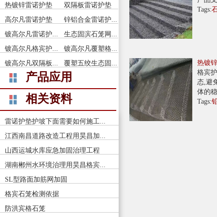
热镀锌雷诺护垫
双隔板雷诺护垫
Tags:
高尔凡雷诺护垫
锌铝合金雷诺护...
镀高尔凡雷诺护...
生态固滨石笼网...
镀高尔凡格宾护...
镀高尔凡覆塑格...
热镀
镀高尔凡双隔板...
覆塑五绞生态固...
产品应用
格宾护
态,避
体的稳
相关资料
Tags:
雷诺护垫护坡下面需要如何施工...
江西南昌道路改造工程用昊昌加...
山西运城水库应急加固治理工程
湖南郴州水环境治理用昊昌格宾...
SL型路面加筋网加固
格宾石笼检测依据
防洪宾格石笼