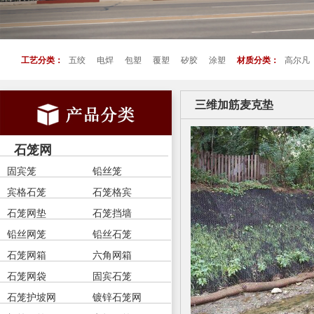
工艺分类：
五绞
电焊
包塑
覆塑
矽胶
涂塑
材质分类：
高尔凡
三维加筋麦克垫
石笼网
固宾笼
铅丝笼
宾格石笼
石笼格宾
石笼网垫
石笼挡墙
铅丝网笼
铅丝石笼
石笼网箱
六角网箱
石笼网袋
固宾石笼
石笼护坡网
镀锌石笼网